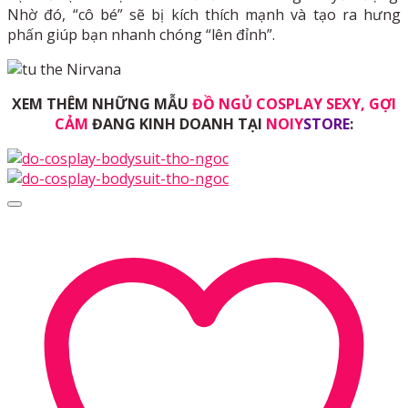
Nhờ đó, “cô bé” sẽ bị kích thích mạnh và tạo ra hưng
phấn giúp bạn nhanh chóng “lên đỉnh”.
XEM THÊM NHỮNG MẪU
ĐỒ NGỦ COSPLAY SEXY, GỢI
CẢM
ĐANG KINH DOANH TẠI
NOIY
STORE
: