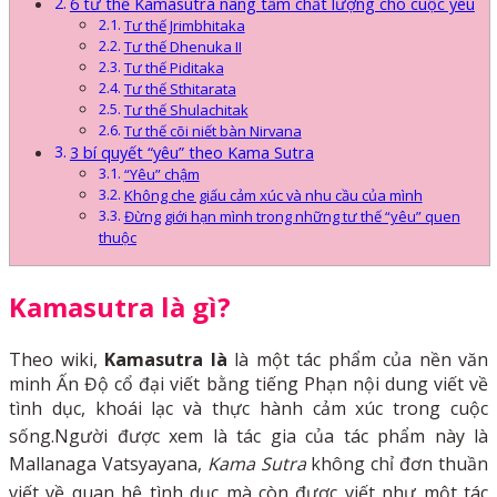
6 tư thế Kamasutra nâng tầm chất lượng cho cuộc yêu
Tư thế Jrimbhitaka
Tư thế Dhenuka II
Tư thế Piditaka
Tư thế Sthitarata
Tư thế Shulachitak
Tư thế cõi niết bàn Nirvana
3 bí quyết “yêu” theo Kama Sutra
“Yêu” chậm
Không che giấu cảm xúc và nhu cầu của mình
Đừng giới hạn mình trong những tư thế “yêu” quen
thuộc
Kamasutra là gì?
Theo wiki,
Kamasutra là
là một tác phẩm của nền văn
minh Ấn Độ cổ đại viết bằng tiếng Phạn nội dung viết về
tình dục, khoái lạc và thực hành cảm xúc trong cuộc
sống.
Người được xem là tác gia của tác phẩm này là
Mallanaga Vatsyayana,
Kama Sutra
không chỉ đơn thuần
viết về quan hệ tình dục
mà còn được viết như một tác