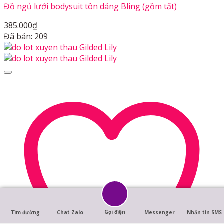
Đồ ngủ lưới bodysuit tôn dáng Bling (gồm tất)
385.000
₫
Đã bán: 209
Gọi điện
Tìm đường
Chat Zalo
Messenger
Nhắn tin SMS