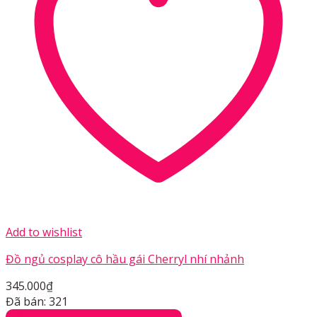
Add to wishlist
Đồ ngủ cosplay cô hầu gái Cherryl nhí nhảnh
345.000
₫
Đã bán: 321
ĐỒ NGỦ COSPLAY SEXY GỢI CẢM