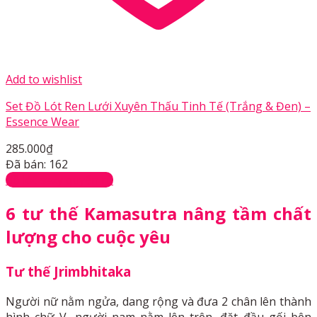
Add to wishlist
Set Đồ Lót Ren Lưới Xuyên Thấu Tinh Tế (Trắng & Đen) –
Essence Wear
285.000
₫
Đã bán: 162
đồ lót sexy quyến rũ
6 tư thế Kamasutra nâng tầm chất
lượng cho cuộc yêu
Tư thế
Jrimbhitaka
Người nữ nằm ngửa, dang rộng và đưa 2 chân lên thành
hình chữ V, người nam nằm lên trên, đặt đầu gối bên