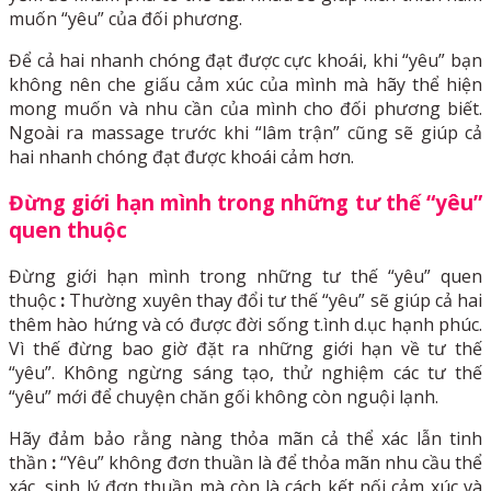
muốn “yêu” của đối phương.
Để cả hai nhanh chóng đạt được cực khoái, khi “yêu” bạn
không nên che giấu cảm xúc của mình mà hãy thể hiện
mong muốn và nhu cần của mình cho đối phương biết.
Ngoài ra massage trước khi “lâm trận” cũng sẽ giúp cả
hai nhanh chóng đạt được khoái cảm hơn.
Đừng giới hạn mình trong những tư thế “yêu”
quen thuộc
Đừng giới hạn mình trong những tư thế “yêu” quen
thuộc
:
Thường xuyên thay đổi tư thế “yêu” sẽ giúp cả hai
thêm hào hứng và có được đời sống t.ình d.ục hạnh phúc.
Vì thế đừng bao giờ đặt ra những giới hạn về tư thế
“yêu”. Không ngừng sáng tạo, thử nghiệm các tư thế
“yêu” mới để chuyện chăn gối không còn nguội lạnh.
Hãy đảm bảo rằng nàng thỏa mãn cả thể xác lẫn tinh
thần
:
“Yêu” không đơn thuần là để thỏa mãn nhu cầu thể
xác, sinh lý đơn thuần mà còn là cách kết nối cảm xúc và