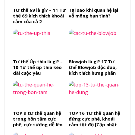
Tư thế 69 là gì? – 11 Tư
Tại sao khi quan hệ lại
thế 69 kích thích khoái
vỗ mông bạn tình?
cảm của cả 2
Tư thế Úp thìa là gì? –
Blowjob là gì? 17 Tư
10 Tư thế úp thìa kéo
thế Blowjob độc đáo,
dài cuộc yêu
kích thích hưng phấn
đối phương
TOP 9 tư thế quan hệ
TOP 16 Tư thế quan hệ
trong bồn tắm cực
đứng cực phê, khoái
phê, cực sướng dễ lên
cảm tột độ [Cập nhật
đỉnh
2025]