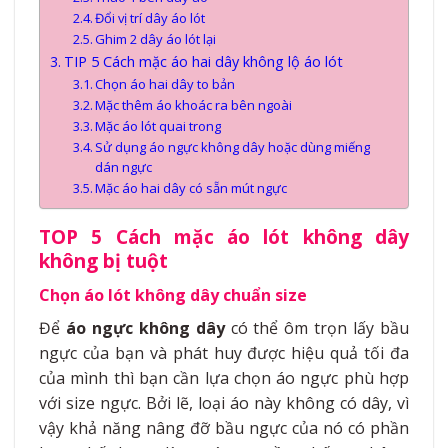
Đổi vị trí dây áo lót
Ghim 2 dây áo lót lại
TIP 5 Cách mặc áo hai dây không lộ áo lót
Chọn áo hai dây to bản
Mặc thêm áo khoác ra bên ngoài
Mặc áo lót quai trong
Sử dụng áo ngực không dây hoặc dùng miếng
dán ngực
Mặc áo hai dây có sẵn mút ngực
TOP 5 Cách mặc áo lót không dây
không bị tuột
Chọn áo lót không dây chuẩn size
Để
áo ngực không dây
có thể ôm trọn lấy bầu
ngực của bạn và phát huy được hiệu quả tối đa
của mình thì bạn cần lựa chọn áo ngực phù hợp
với size ngực. Bởi lẽ, loại áo này không có dây, vì
vậy khả năng nâng đỡ bầu ngực của nó có phần