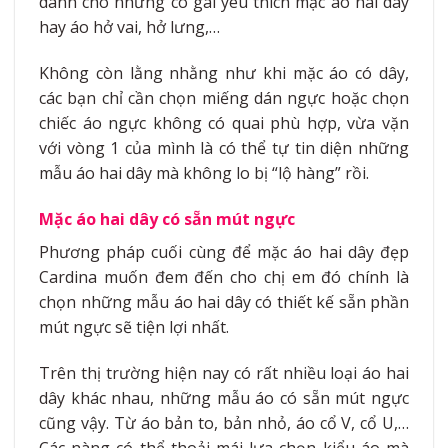
dành cho những cô gái yêu thích mặc áo hai dây
hay áo hở vai, hở lưng,…
Không còn lằng nhằng như khi mặc áo có dây,
các bạn chỉ cần chọn miếng dán ngực hoặc chọn
chiếc áo ngực không có quai phù hợp, vừa vặn
với vòng 1 của mình là có thể tự tin diện những
mẫu áo hai dây mà không lo bị “lộ hàng” rồi.
Mặc áo hai dây có sẵn mút ngực
Phương pháp cuối cùng để mặc áo hai dây đẹp
Cardina muốn đem đến cho chị em đó chính là
chọn những mẫu áo hai dây có thiết kế sẵn phần
mút ngực sẽ tiện lợi nhất.
Trên thị trường hiện nay có rất nhiều loại áo hai
dây khác nhau, những mẫu áo có sẵn mút ngực
cũng vậy. Từ áo bản to, bản nhỏ, áo cổ V, cổ U,…
Các nàng có thể thoải mái lựa chọn kiểu áo mà