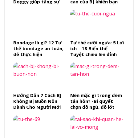
Doggy giúp tăng sự
cao của BJ khiến bạn
khoái cảm
tình lên cực đỉnh
Bondage là gì? 12 Tư
Tư thế cưỡi ngựa: 5 Lợi
thế bondage an toàn,
ích – 18 Biến thể –
dễ thực hiện
Tuyệt chiêu lên đỉnh
cho cả hai
Hướng Dẫn 7 Cách BJ
Nên mặc gì trong đêm
Không Bị Buồn Nôn
tân hôn? -Bí quyết
Dành Cho Người Mới
chọn đồ ngủ, đồ lót
quyến rũ và tinh tế cho
đêm đáng nhớ nhất