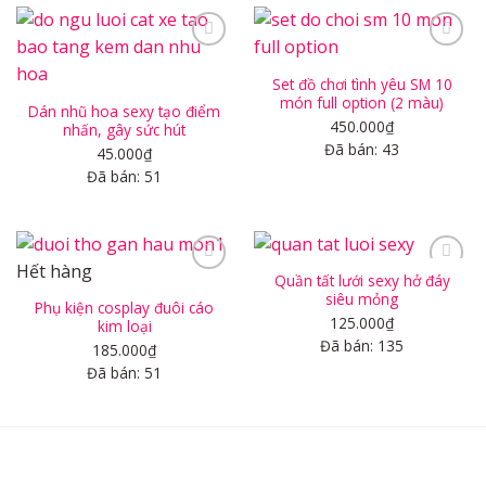
Set đồ chơi tình yêu SM 10
món full option (2 màu)
Dán nhũ hoa sexy tạo điểm
Add to
Add to
wishlist
wishlist
450.000
₫
nhấn, gây sức hút
Đã bán: 43
45.000
₫
Đã bán: 51
Hết hàng
Quần tất lưới sexy hở đáy
siêu mỏng
Phụ kiện cosplay đuôi cáo
125.000
₫
kim loại
Add to
Add to
Đã bán: 135
wishlist
wishlist
185.000
₫
Đã bán: 51