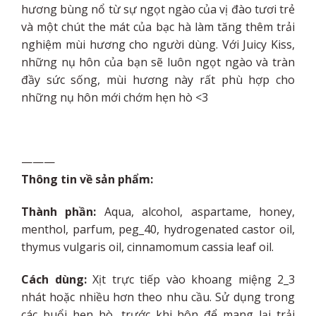
hương bùng nổ từ sự ngọt ngào của vị đào tươi trẻ
và một chút the mát của bạc hà làm tăng thêm trải
nghiệm mùi hương cho người dùng. Với Juicy Kiss,
những nụ hôn của bạn sẽ luôn ngọt ngào và tràn
đầy sức sống, mùi hương này rất phù hợp cho
những nụ hôn mới chớm hẹn hò <3
———
Thông tin về sản phẩm:
Thành phần:
Aqua, alcohol, aspartame, honey,
menthol, parfum, peg_40, hydrogenated castor oil,
thymus vulgaris oil, cinnamomum cassia leaf oil.
Cách dùng:
Xịt trực tiếp vào khoang miệng 2_3
nhát hoặc nhiều hơn theo nhu cầu. Sử dụng trong
các buổi hẹn hò, trước khi hôn để mang lại trải