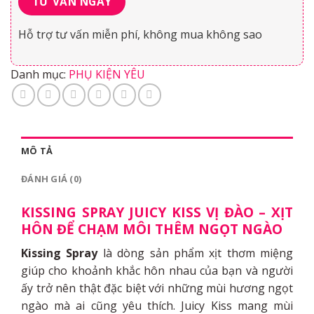
Hỗ trợ tư vấn miễn phí, không mua không sao
Danh mục:
PHỤ KIỆN YÊU
MÔ TẢ
ĐÁNH GIÁ (0)
KISSING SPRAY JUICY KISS VỊ ĐÀO – XỊT
HÔN ĐỂ CHẠM MÔI THÊM NGỌT NGÀO
Kissing Spray
là dòng sản phẩm xịt thơm miệng
giúp cho khoảnh khắc hôn nhau của bạn và người
ấy trở nên thật đặc biệt với những mùi hương ngọt
ngào mà ai cũng yêu thích. Juicy Kiss mang mùi