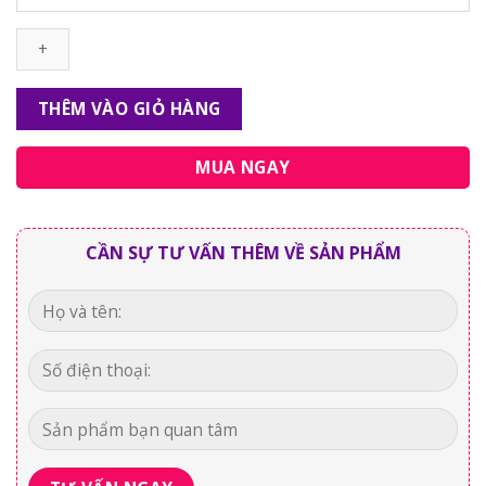
Spray
Juicy
Kiss
vị
Đào
THÊM VÀO GIỎ HÀNG
số
lượng
MUA NGAY
CẦN SỰ TƯ VẤN THÊM VỀ SẢN PHẨM