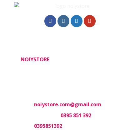
THÔNG TIN SHOP
NOIYSTORE
- Thương hiệu đồ lót sexy, siêu
gợi cảm tại HCM
Địa chỉ: 6 Đường 96, Trương Văn Thành,
Phường Hiệp Phú, Quận 9,
Hồ Chí Minh 700000
Mail:
noiystore.com@gmail.com
Phone (mua lẻ):
0395 851 392
Zalo:
0395851392