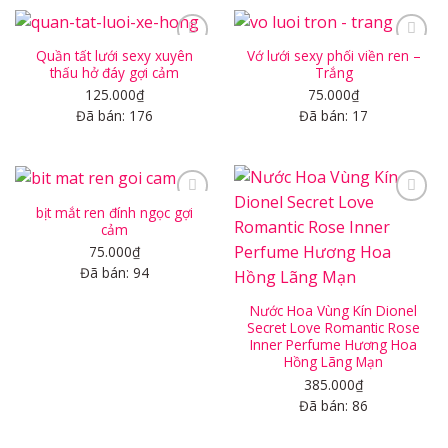
Quần tất lưới sexy xuyên
Vớ lưới sexy phối viền ren –
thấu hở đáy gợi cảm
Trắng
125.000
₫
75.000
₫
Add to
Add to
Đã bán: 176
Đã bán: 17
wishlist
wishlist
bịt mắt ren đính ngọc gợi
cảm
75.000
₫
Add to
Add to
Đã bán: 94
wishlist
wishlist
Nước Hoa Vùng Kín Dionel
Secret Love Romantic Rose
Inner Perfume Hương Hoa
Hồng Lãng Mạn
385.000
₫
Đã bán: 86